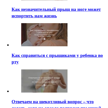
Как незначительный прыщ на ноге может
испортить нам жизнь
Как справиться с прыщиками у ребенка во
рту
Отвечаем на щекотливый вопрос – что
делать, если на ореоле появился прыщик?