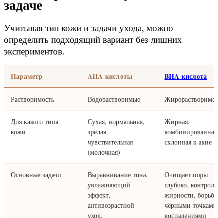
задаче
Учитывая тип кожи и задачи ухода, можно
определить подходящий вариант без лишних
экспериментов.
Параметр
AHA кислоты
BHA кислота
Растворимость
Водорастворимые
Жирорастворимая
Для какого типа
Сухая, нормальная,
Жирная,
кожи
зрелая,
комбинированная
чувствительная
склонная к акне
(молочная)
Основные задачи
Выравнивание тона,
Очищает поры
увлажняющий
глубоко, контроль
эффект,
жирности, борьба
антивозрастной
чёрными точками
уход,
воспалениями