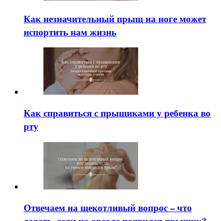
Как незначительный прыщ на ноге может
испортить нам жизнь
Как справиться с прыщиками у ребенка во
рту
Отвечаем на щекотливый вопрос – что
делать, если на ореоле появился прыщик?