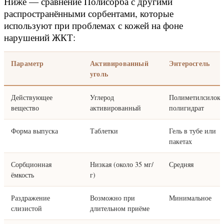
Ниже — сравнение Полисорба с другими
распространёнными сорбентами, которые
используют при проблемах с кожей на фоне
нарушений ЖКТ:
Параметр
Активированный
Энтеросгель
уголь
Действующее
Углерод
Полиметилсилокс
вещество
активированный
полигидрат
Форма выпуска
Таблетки
Гель в тубе или
пакетах
Сорбционная
Низкая (около 35 мг/
Средняя
ёмкость
г)
Раздражение
Возможно при
Минимальное
слизистой
длительном приёме