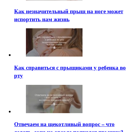
Как незначительный прыщ на ноге может
испортить нам жизнь
Как справиться с прыщиками у ребенка во
рту
Отвечаем на щекотливый вопрос – что
делать, если на ореоле появился прыщик?