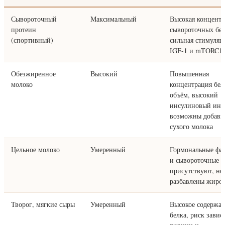
Сывороточный
Максимальный
Высокая концент
протеин
сывороточных бел
(спортивный)
сильная стимуляц
IGF-1 и mTORC1
Обезжиренное
Высокий
Повышенная
молоко
концентрация бел
объём, высокий
инсулиновый инд
возможны добавк
сухого молока
Цельное молоко
Умеренный
Гормональные фа
и сывороточные б
присутствуют, но
разбавлены жиро
Творог, мягкие сыры
Умеренный
Высокое содержа
белка, риск завис