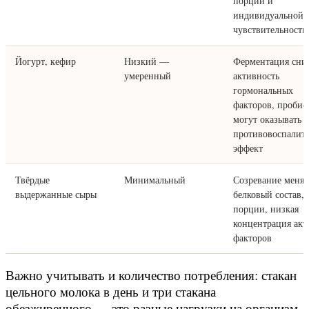
порции и
индивидуальной
чувствительности
Йогурт, кефир
Низкий —
Ферментация сни
умеренный
активность
гормональных
факторов, пробио
могут оказывать
противовоспалит
эффект
Твёрдые
Минимальный
Созревание меняе
выдержанные сыры
белковый состав,
порции, низкая
концентрация ак
факторов
Важно учитывать и количество потребления: стакан
цельного молока в день и три стакана
обезжиренного — это разные нагрузки на организм.