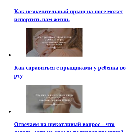
Как незначительный прыщ на ноге может
испортить нам жизнь
Как справиться с прыщиками у ребенка во
рту
Отвечаем на щекотливый вопрос – что
делать, если на ореоле появился прыщик?